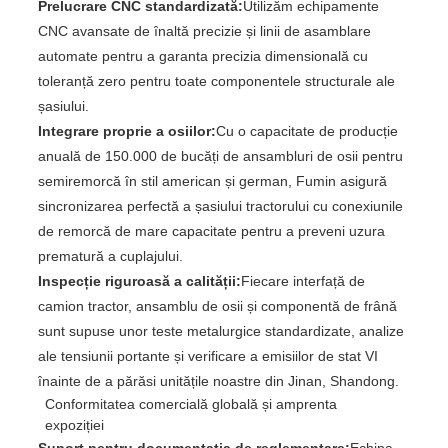
Prelucrare CNC standardizată:
Utilizăm echipamente
CNC avansate de înaltă precizie și linii de asamblare
automate pentru a garanta precizia dimensională cu
toleranță zero pentru toate componentele structurale ale
șasiului.
Integrare proprie a osiilor:
Cu o capacitate de producție
anuală de 150.000 de bucăți de ansambluri de osii pentru
semiremorcă în stil american și german, Fumin asigură
sincronizarea perfectă a șasiului tractorului cu conexiunile
de remorcă de mare capacitate pentru a preveni uzura
prematură a cuplajului.
Inspecție riguroasă a calității:
Fiecare interfață de
camion tractor, ansamblu de osii și componentă de frână
sunt supuse unor teste metalurgice standardizate, analize
ale tensiunii portante și verificare a emisiilor de stat VI
înainte de a părăsi unitățile noastre din Jinan, Shandong.
Conformitatea comercială globală și amprenta
expoziției