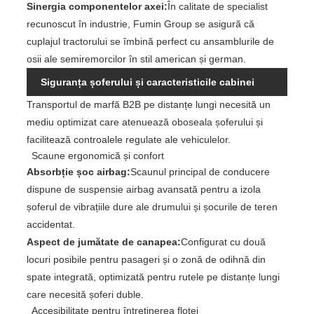
Sinergia componentelor axei:
În calitate de specialist
recunoscut în industrie, Fumin Group se asigură că
cuplajul tractorului se îmbină perfect cu ansamblurile de
osii ale semiremorcilor în stil american și german.
Siguranța șoferului și caracteristicile cabinei
Transportul de marfă B2B pe distanțe lungi necesită un
ergonomice
mediu optimizat care atenuează oboseala șoferului și
facilitează controalele regulate ale vehiculelor.
Scaune ergonomică și confort
Absorbție șoc airbag:
Scaunul principal de conducere
dispune de suspensie airbag avansată pentru a izola
șoferul de vibrațiile dure ale drumului și șocurile de teren
accidentat.
Aspect de jumătate de canapea:
Configurat cu două
locuri posibile pentru pasageri și o zonă de odihnă din
spate integrată, optimizată pentru rutele pe distanțe lungi
care necesită șoferi duble.
Accesibilitate pentru întreținerea flotei