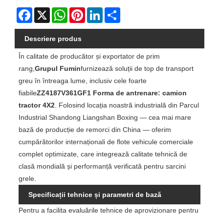
Facebook
X
WhatsApp
Pinterest
LinkedIn
Share
Descriere produs
În calitate de producător și exportator de prim
rang,
Grupul Fumin
furnizează soluții de top de transport
greu în întreaga lume, inclusiv cele foarte
fiabile
ZZ4187V361GF1 Forma de antrenare: camion
tractor 4X2
. Folosind locația noastră industrială din Parcul
Industrial Shandong Liangshan Boxing — cea mai mare
bază de producție de remorci din China — oferim
cumpărătorilor internaționali de flote vehicule comerciale
complet optimizate, care integrează calitate tehnică de
clasă mondială și performanță verificată pentru sarcini
grele.
Specificații tehnice și parametri de bază
Pentru a facilita evaluările tehnice de aprovizionare pentru