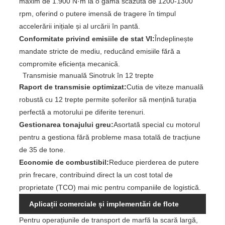
maxim de 1.900 N·m la o gamă scăzută de 1200-1300
rpm, oferind o putere imensă de tragere în timpul
accelerării inițiale și al urcării în pantă.
Conformitate privind emisiile de stat VI:
Îndeplinește
mandate stricte de mediu, reducând emisiile fără a
compromite eficiența mecanică.
Transmisie manuală Sinotruk în 12 trepte
Raport de transmisie optimizat:
Cutia de viteze manuală
robustă cu 12 trepte permite șoferilor să mențină turația
perfectă a motorului pe diferite terenuri.
Gestionarea tonajului greu:
Asortată special cu motorul
pentru a gestiona fără probleme masa totală de tracțiune
de 35 de tone.
Economie de combustibil:
Reduce pierderea de putere
prin frecare, contribuind direct la un cost total de
proprietate (TCO) mai mic pentru companiile de logistică.
Aplicații comerciale și implementări de flote
Pentru operațiunile de transport de marfă la scară largă,