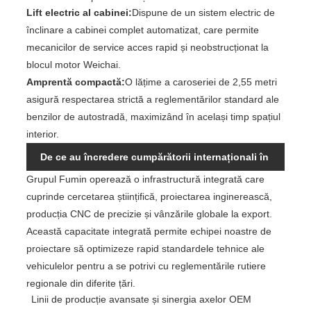
Lift electric al cabinei:
Dispune de un sistem electric de
înclinare a cabinei complet automatizat, care permite
mecanicilor de service acces rapid și neobstrucționat la
blocul motor Weichai.
Amprentă compactă:
O lățime a caroseriei de 2,55 metri
asigură respectarea strictă a reglementărilor standard ale
benzilor de autostradă, maximizând în același timp spațiul
interior.
De ce au încredere cumpărătorii internaționali în
Grupul Fumin operează o infrastructură integrată care
producția Fumin Group?
cuprinde cercetarea științifică, proiectarea inginerească,
producția CNC de precizie și vânzările globale la export.
Această capacitate integrată permite echipei noastre de
proiectare să optimizeze rapid standardele tehnice ale
vehiculelor pentru a se potrivi cu reglementările rutiere
regionale din diferite țări.
Linii de producție avansate și sinergia axelor OEM