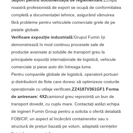
Suport pentru documentația de reglementare:
Echipa
noastră profesionistă de export se ocupă de conformitatea
completă a documentației tehnice, asigurând vămuirea
fără probleme pentru vehiculele comerciale grele de pe
piețele globale.
Verificare expoziție industrială:
Grupul Fumin își
demonstrează în mod continuu procesele sale de
producție avansate și soluțiile de transport greu la
principalele expoziții internaționale de logistică, vehicule
comerciale și piese auto din întreaga lume.
Pentru companiile globale de logistică, operatorii portuari
și distribuitorii de flote care doresc să optimizeze costurile
operaționale cu utilaje verificate,
ZZ4187V361GF1 Forma
de antrenare: 4X2
camionul greu reprezintă un bun de
transport dovedit, cu cuplu mare. Contactați astăzi echipa
de ingineri Fumin Group pentru a solicita o ofertă detaliată
FOB/CIF, un aspect al încărcării containerelor sau o
structură de prețuri bazată pe volum, adaptată cerințelor