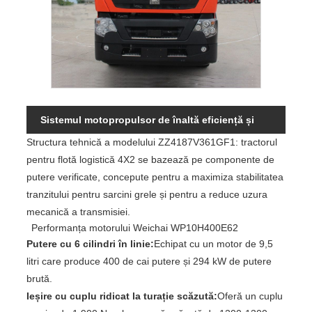
Sistemul motopropulsor de înaltă eficiență și
Structura tehnică a modelului ZZ4187V361GF1: tractorul
ingineria motoarelor
pentru flotă logistică 4X2 se bazează pe componente de
putere verificate, concepute pentru a maximiza stabilitatea
tranzitului pentru sarcini grele și pentru a reduce uzura
mecanică a transmisiei.
Performanța motorului Weichai WP10H400E62
Putere cu 6 cilindri în linie:
Echipat cu un motor de 9,5
litri care produce 400 de cai putere și 294 kW de putere
brută.
Ieșire cu cuplu ridicat la turație scăzută:
Oferă un cuplu