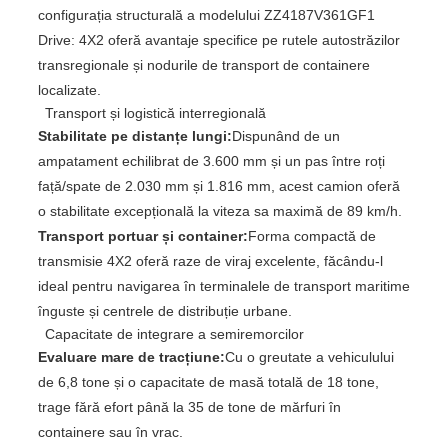
configurația structurală a modelului ZZ4187V361GF1
Drive: 4X2 oferă avantaje specifice pe rutele autostrăzilor
transregionale și nodurile de transport de containere
localizate.
Transport și logistică interregională
Stabilitate pe distanțe lungi:
Dispunând de un
ampatament echilibrat de 3.600 mm și un pas între roți
față/spate de 2.030 mm și 1.816 mm, acest camion oferă
o stabilitate excepțională la viteza sa maximă de 89 km/h.
Transport portuar și container:
Forma compactă de
transmisie 4X2 oferă raze de viraj excelente, făcându-l
ideal pentru navigarea în terminalele de transport maritime
înguste și centrele de distribuție urbane.
Capacitate de integrare a semiremorcilor
Evaluare mare de tracțiune:
Cu o greutate a vehiculului
de 6,8 tone și o capacitate de masă totală de 18 tone,
trage fără efort până la 35 de tone de mărfuri în
containere sau în vrac.