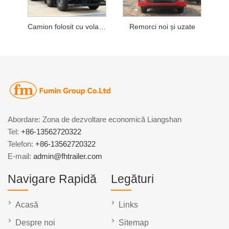
Camion folosit cu volanul stânga-dreapta
Remorci noi și uzate
Abordare: Zona de dezvoltare economică Liangshan
Tel:
+86-13562720322
Telefon:
+86-13562720322
E-mail:
admin@fhtrailer.com
Navigare Rapidă
Legături
Acasă
Links
Despre noi
Sitemap