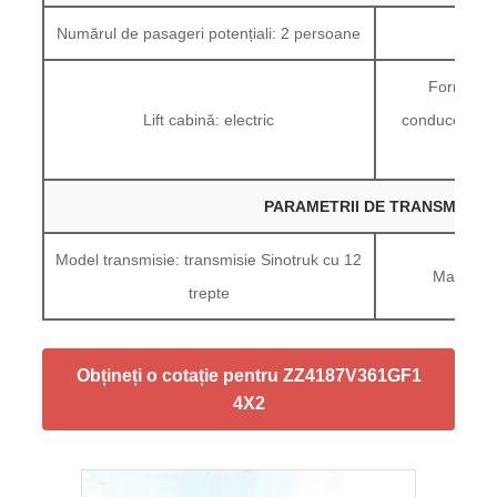
Numărul de pasageri potențiali: 2 persoane
Scau
Forma pri
Lift cabină: electric
conducere: sc
PARAMETRII DE TRANSMISIE
Model transmisie: transmisie Sinotruk cu 12
Marca cut
trepte
Obțineți o cotație pentru ZZ4187V361GF1
4X2