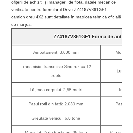
ofițerii de achiziții și managerii de flotă, datele mecanice
verificate pentru formularul Drive ZZ4187V361GF1:
camion greu 4X2 sunt detaliate în matricea tehnică oficială
de mai jos.
ZZ4187V361GF1 Forma de antrenar
Ampatament: 3.600 mm
Motor: 
Transmisie: transmisie Sinotruk cu 12
Lungimea
trepte
Lățimea corpului: 2,55 metri
Inaltim
Pasul roții din față: 2.030 mm
Pasul roț
Greutate vehicul: 6,8 tone
Mas
Masa totală de tracțiune: 35 tone
Viteza maxi