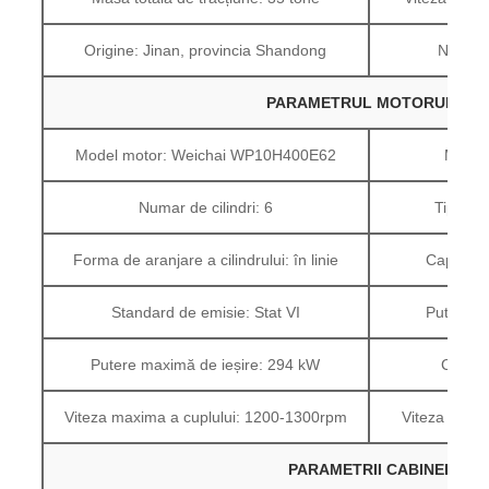
Origine: Jinan, provincia Shandong
Nivel d
PARAMETRUL MOTORULUI
Model motor: Weichai WP10H400E62
Marca 
Numar de cilindri: 6
Tip de 
Forma de aranjare a cilindrului: în linie
Capacita
Standard de emisie: Stat VI
Putere m
Putere maximă de ieșire: 294 kW
Cuplu 
Viteza maxima a cuplului: 1200-1300rpm
Viteza nomin
PARAMETRII CABINEI