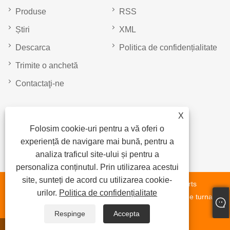
Produse
RSS
Știri
XML
Descarca
Politica de confidențialitate
Trimite o anchetă
Contactaţi-ne
Cod QR
X
Folosim cookie-uri pentru a vă oferi o
experiență de navigare mai bună, pentru a
analiza traficul site-ului și pentru a
personaliza conținutul. Prin utilizarea acestui
site, sunteți de acord cu utilizarea cookie-
Copyright © 2023 Shandong Liangshan Fumin Parts Parts
urilor.
Politica de confidențialitate
Manufacturing Co. Ltd - Axa pieselor de schimb, piese de turnare,
remorci pentru camioane - Toate drepturile rezervate.
Respinge
Accepta
whatsapp
E-mail