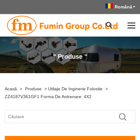
Română
" Produse "
Acasă
>
Produse
>
Utilaje De Inginerie Folosite
>
ZZ4187V361GF1 Forma De Antrenare: 4X2