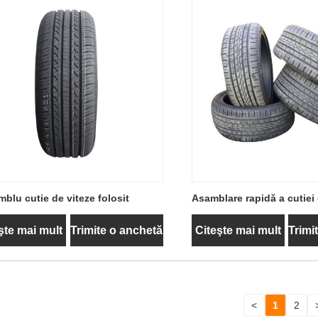
blu cutie de viteze folosit
Asamblare rapidă a cutiei 
şte mai mult
Trimite o anchetă
Citeşte mai mult
Trimi
<
1
2