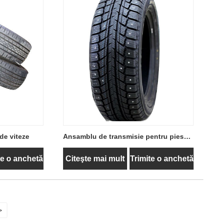
de viteze
Ansamblu de transmisie pentru piese
cutie de viteze rapidă folosit
te o anchetă
Citeşte mai mult
Trimite o anchetă
>