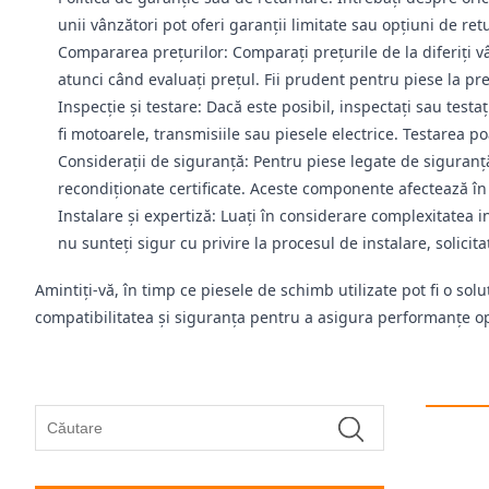
unii vânzători pot oferi garanții limitate sau opțiuni de retu
Compararea prețurilor: Comparați prețurile de la diferiți vâ
atunci când evaluați prețul. Fii prudent pentru piese la pr
Inspecție și testare: Dacă este posibil, inspectați sau tes
fi motoarele, transmisiile sau piesele electrice. Testarea poa
Considerații de siguranță: Pentru piese legate de siguranț
recondiționate certificate. Aceste componente afectează în m
Instalare și expertiză: Luați în considerare complexitatea i
nu sunteți sigur cu privire la procesul de instalare, solicit
Amintiți-vă, în timp ce piesele de schimb utilizate pot fi o soluț
compatibilitatea și siguranța pentru a asigura performanțe opt