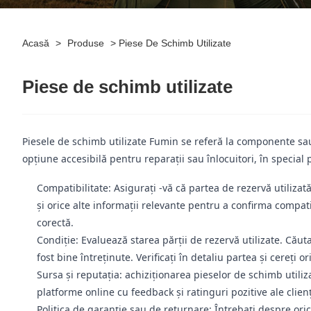
Acasă
>
Produse
>
Piese De Schimb Utilizate
Piese de schimb utilizate
Piesele de schimb utilizate Fumin se referă la componente sau p
opțiune accesibilă pentru reparații sau înlocuitori, în specia
Compatibilitate: Asigurați -vă că partea de rezervă utilizată
și orice alte informații relevante pentru a confirma compat
corectă.
Condiție: Evaluează starea părții de rezervă utilizate. Cău
fost bine întreținute. Verificați în detaliu partea și cereți o
Sursa și reputația: achiziționarea pieselor de schimb util
platforme online cu feedback și ratinguri pozitive ale clie
Politica de garanție sau de returnare: Întrebați despre oric