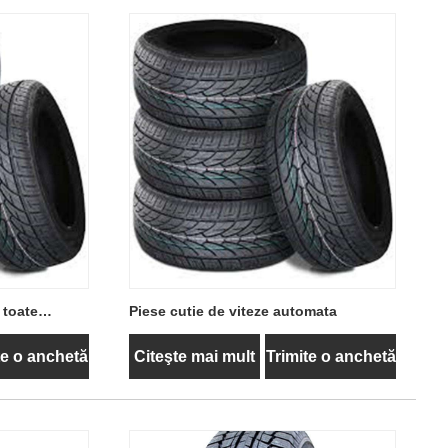
 toate
Piese cutie de viteze automata
urisme
te o anchetă
Citeşte mai mult
Trimite o anchetă