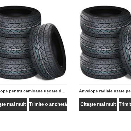
lope pentru camioane ușoare de
Anvelope radiale uzate pe
 second hand Design fără cameră
anotimpurile pentru autot
şte mai mult
Trimite o anchetă
Citeşte mai mult
Trimi