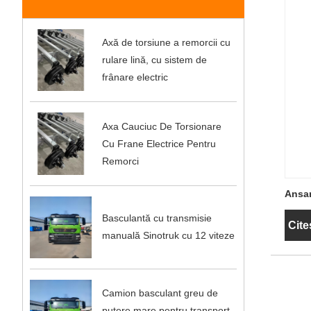
Axă de torsiune a remorcii cu
rulare lină, cu sistem de
frânare electric
Axa Cauciuc De Torsionare
Cu Frane Electrice Pentru
Remorci
Ansam
Basculantă cu transmisie
Cite
manuală Sinotruk cu 12 viteze
Camion basculant greu de
putere mare pentru transport