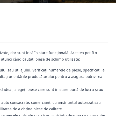
zate, dar sunt încă în stare funcțională. Acestea pot fi o
 atunci când căutați piese de schimb utilizate:
ui sau utilajului. Verificați numerele de piese, specificațiile
ltați orientările producătorului pentru a asigura potrivirea
d ideal, alegeți piese care sunt în stare bună de lucru și au
se auto consacrate, comercianți cu amănuntul autorizat sau
itatea de a obține piese de calitate.
 ce piesele utilizate pot să nu vină întotdeauna cu o garanție,