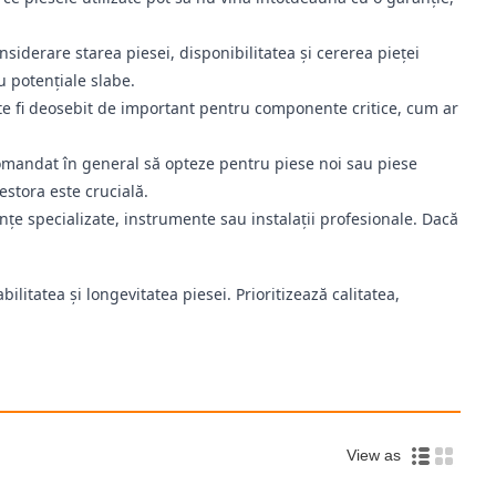
nsiderare starea piesei, disponibilitatea și cererea pieței
u potențiale slabe.
oate fi deosebit de important pentru componente critice, cum ar
comandat în general să opteze pentru piese noi sau piese
estora este crucială.
ințe specializate, instrumente sau instalații profesionale. Dacă
bilitatea și longevitatea piesei. Prioritizează calitatea,
View as