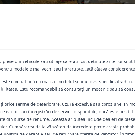
iese din vehicule sau utilaje care au fost deținute anterior și utili
l pentru modelele mai vechi sau întrerupte. Iată câteva considerente
 este compatibilă cu marca, modelul și anul dvs. specific al vehiculul
ibilitatea. Este recomandabil să consultați un mecanic sau să consu
tați orice semne de deteriorare, uzură excesivă sau coroziune. În mo
rice istoric sau înregistrări de servicii disponibile, dacă este posibil.
izate din surse de renume. Aceasta ar putea include dealeri de pie
nților. Cumpărarea de la vânzători de încredere poate crește probabil
e politică de garanție sau de returnare oferită de vânzător. În timp