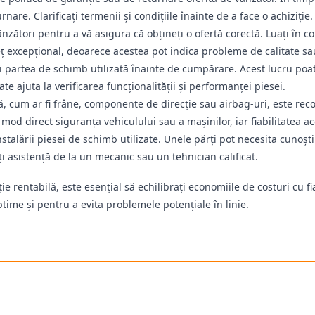
rnare. Clarificați termenii și condițiile înainte de a face o achiziție.
nzători pentru a vă asigura că obțineți o ofertă corectă. Luați în co
eț excepțional, deoarece acestea pot indica probleme de calitate sa
tați partea de schimb utilizată înainte de cumpărare. Acest lucru p
te ajuta la verificarea funcționalității și performanței piesei.
ă, cum ar fi frâne, componente de direcție sau airbag-uri, este re
od direct siguranța vehiculului sau a mașinilor, iar fiabilitatea ac
nstalării piesei de schimb utilizate. Unele părți pot necesita cunoșt
ați asistență de la un mecanic sau un tehnician calificat.
ie rentabilă, este esențial să echilibrați economiile de costuri cu fia
ime și pentru a evita problemele potențiale în linie.