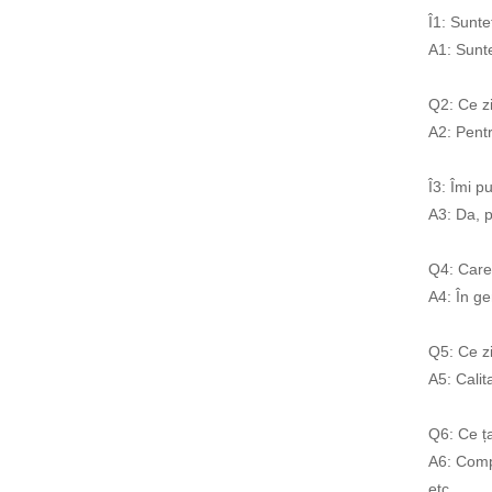
Î1: Sunt
A1: Sunt
Q2: Ce zi
A2: Pentr
Î3: Îmi p
A3: Da, 
Q4: Care
A4: În ge
Q5: Ce zi
A5: Calit
Q6: Ce ț
A6: Compa
etc.