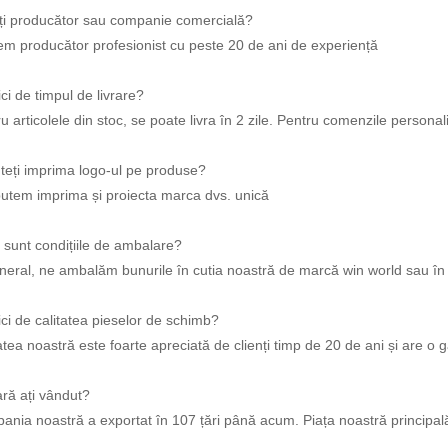
eți producător sau companie comercială?
em producător profesionist cu peste 20 de ani de experiență
ci de timpul de livrare?
u articolele din stoc, se poate livra în 2 zile. Pentru comenzile persona
uteți imprima logo-ul pe produse?
putem imprima și proiecta marca dvs. unică
 sunt condițiile de ambalare?
neral, ne ambalăm bunurile în cutia noastră de marcă win world sau în cu
ci de calitatea pieselor de schimb?
atea noastră este foarte apreciată de clienți timp de 20 de ani și are o g
ară ați vândut?
nia noastră a exportat în 107 țări până acum. Piața noastră principală