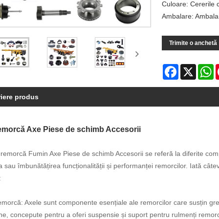
Culoare: Cererile c
Ambalare: Ambala
Trimite o anchetă
Facebook
X
W
iere produs
emorcă Axe Piese de schimb Accesorii
remorcă Fumin Axe Piese de schimb Accesorii se referă la diferite compo
 sau îmbunătățirea funcționalității și performanței remorcilor. Iată c
:
morcă: Axele sunt componente esențiale ale remorcilor care susțin greu
ne, concepute pentru a oferi suspensie și suport pentru rulmenți remorc