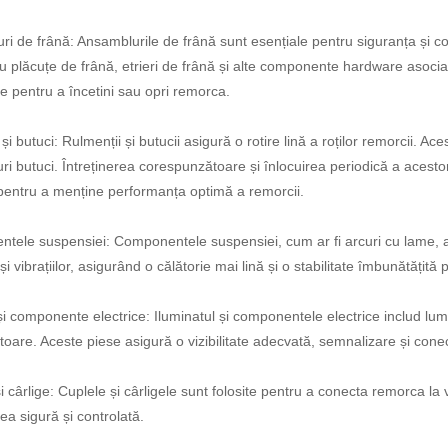
i de frână: Ansamblurile de frână sunt esențiale pentru siguranța și co
u plăcuțe de frână, etrieri de frână și alte componente hardware asoci
e pentru a încetini sau opri remorca.
și butuci: Rulmenții și butucii asigură o rotire lină a roților remorcii. Ace
i butuci. Întreținerea corespunzătoare și înlocuirea periodică a acesto
i pentru a menține performanța optimă a remorcii.
ele suspensiei: Componentele suspensiei, cum ar fi arcuri cu lame, arcu
 și vibrațiilor, asigurând o călătorie mai lină și o stabilitate îmbunătățit
și componente electrice: Iluminatul și componentele electrice includ lumi
toare. Aceste piese asigură o vizibilitate adecvată, semnalizare și conect
i cârlige: Cuplele și cârligele sunt folosite pentru a conecta remorca la
a sigură și controlată.