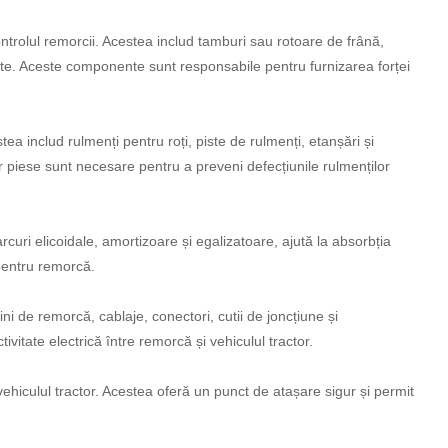
ntrolul remorcii. Acestea includ tamburi sau rotoare de frână,
ate. Aceste componente sunt responsabile pentru furnizarea forței
stea includ rulmenți pentru roți, piste de rulmenți, etanșări și
r piese sunt necesare pentru a preveni defecțiunile rulmenților
ri elicoidale, amortizoare și egalizatoare, ajută la absorbția
ă pentru remorcă.
ni de remorcă, cablaje, conectori, cutii de joncțiune și
ivitate electrică între remorcă și vehiculul tractor.
 vehiculul tractor. Acestea oferă un punct de atașare sigur și permit