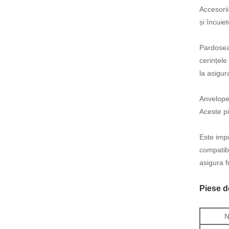
Accesorii
și încuie
Pardoseal
cerințele
la asigur
Anvelope 
Aceste pi
Este impo
compatibi
asigura f
Piese 
N