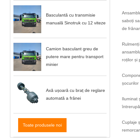
Ansamblur
Basculantă cu transmisie
saboți sa
manuală Sinotruk cu 12 viteze
de frânar
Rulmenți 
Camion basculant greu de
ansamblur
putere mare pentru transport
roților ș
minier
Component
șocurilor
Axă ușoară cu braț de reglare
automată a frânei
Iluminat 
întrerupă
Cuplaje ș
Toate produsele noi
remorcare