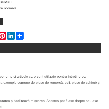
lientului
re normală
hatsApp
Pinterest
LinkedIn
Share
nente și articole care sunt utilizate pentru întreținerea,
âteva exemple comune de piese de remorcă, osii, piese de schimb și
tatea și facilitează mișcarea. Acestea pot fi axe drepte sau axe
ii.