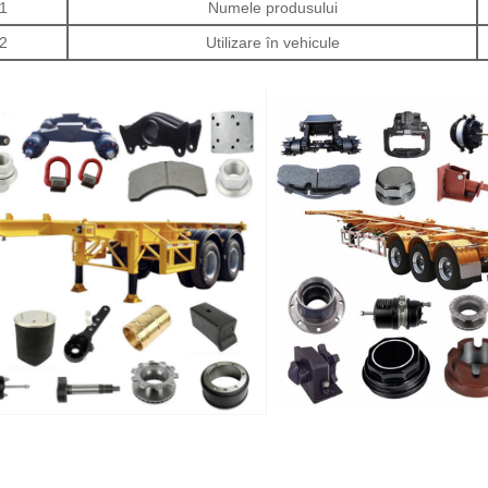
1
Numele produsului
2
Utilizare în vehicule