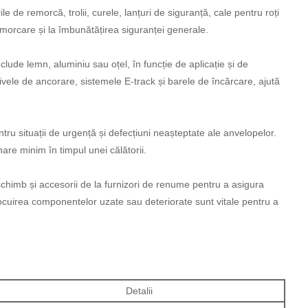
de remorcă, trolii, curele, lanțuri de siguranță, cale pentru roți
remorcare și la îmbunătățirea siguranței generale.
clude lemn, aluminiu sau oțel, în funcție de aplicație și de
itivele de ancorare, sistemele E-track și barele de încărcare, ajută
tru situații de urgență și defecțiuni neașteptate ale anvelopelor.
are minim în timpul unei călătorii.
 schimb și accesorii de la furnizori de renume pentru a asigura
 înlocuirea componentelor uzate sau deteriorate sunt vitale pentru a
Detalii