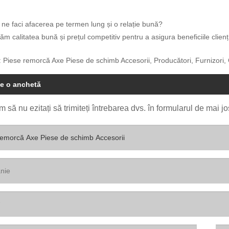
ne faci afacerea pe termen lung și o relație bună?
ăm calitatea bună și prețul competitiv pentru a asigura beneficiile clienți
 Piese remorcă Axe Piese de schimb Accesorii, Producători, Furnizori, C
te o anchetă
 să nu ezitați să trimiteți întrebarea dvs. în formularul de mai 