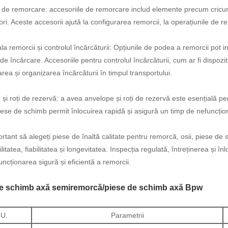
 de remorcare: accesoriile de remorcare includ elemente precum cricurile 
tori. Aceste accesorii ajută la configurarea remorcii, la operațiunile de 
a remorcii și controlul încărcăturii: Opțiunile de podea a remorcii pot in
 de încărcare. Accesoriile pentru controlul încărcăturii, cum ar fi dispoz
area și organizarea încărcăturii în timpul transportului.
și roți de rezervă: a avea anvelope și roți de rezervă este esențială pen
ese de schimb permit înlocuirea rapidă și asigură un timp de nefuncțion
rtant să alegeți piese de înaltă calitate pentru remorcă, osii, piese de
litatea, fiabilitatea și longevitatea. Inspecția regulată, întreținerea și
uncționarea sigură și eficientă a remorcii.
de schimb axă semiremorcă/piese de schimb axă Bpw
U.
Parametrii